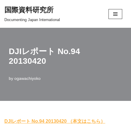
国際資料研究所
コ
Documenting Japan International
ン
テ
ン
ツ
DJIレポート No.94
へ
20130420
ス
キ
by
ogawachiyoko
ッ
プ
DJIレポート No.94 20130420 （本文はこちら）