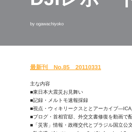
by
ogawachiyoko
最新刊 No.85 20110331
主な内容
■東日本大震災お見舞い
■記録・メルトモ速報採録
■視点・ウィキリークスととアーカイブ―IC
■ブログ・首相官邸、外交文書修復を動画で
■「災害」情報・政権交代とブラジル国立公