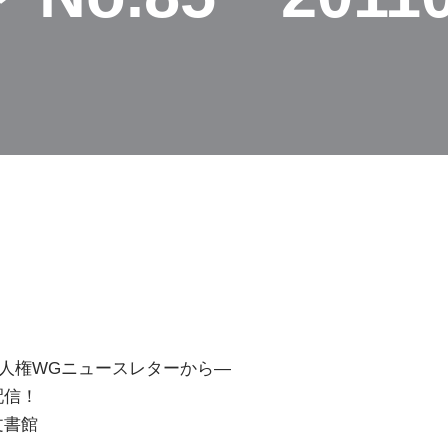
A人権WGニュースレターから―
配信！
文書館