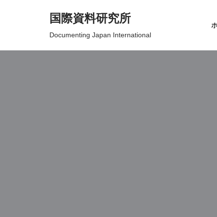
国際資料研究所
コ
Documenting Japan International
ン
テ
ン
ツ
へ
ス
キ
ッ
プ