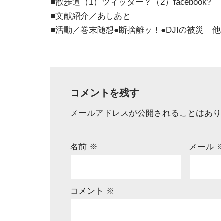
■散歩道（1）ツィッター？（2）facebook?
■文献紹介／あしあと
■活動／巻末随想●断捨離ッ！●DJIの被災 
コメントを残す
メールアドレスが公開されることはあり
名前
※
メール
コメント
※