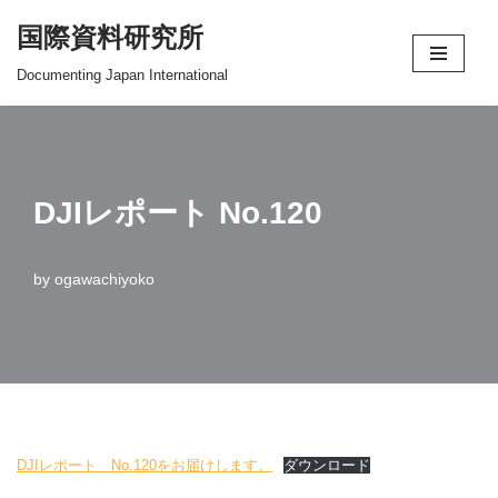
国際資料研究所
コ
Documenting Japan International
ン
テ
ン
ツ
DJIレポート No.120
へ
ス
キ
by
ogawachiyoko
ッ
プ
DJIレポート No.120をお届けします。
ダウンロード