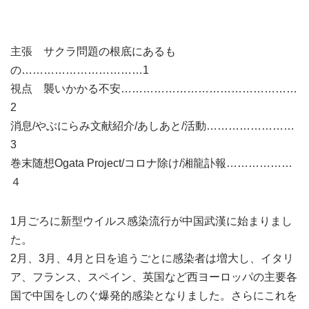
主張 サクラ問題の根底にあるも
の……………………………1
視点 襲いかかる不安…………………………………………
2
消息/やぶにらみ文献紹介/あしあと/活動……………………
3
巻末随想Ogata Project/コロナ除け/湘龍訃報………………
４
1月ごろに新型ウイルス感染流行が中国武漢に始まりまし
た。
2月、3月、4月と日を追うごとに感染者は増大し、イタリ
ア、フランス、スペイン、英国など西ヨーロッパの主要各
国で中国をしのぐ爆発的感染となりました。さらにこれを