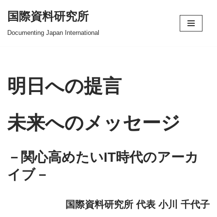
国際資料研究所
コ
Documenting Japan International
ン
テ
ン
ツ
明日への提言
へ
ス
未来へのメッセージ
キ
ッ
プ
－関心高めたいIT時代のアーカ
イブ－
国際資料研究所 代表 小川 千代子