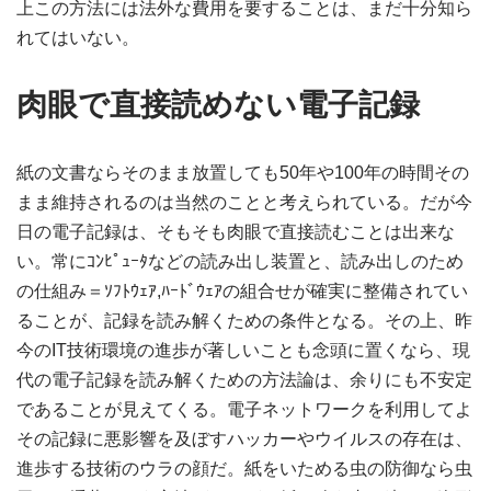
上この方法には法外な費用を要することは、まだ十分知ら
れてはいない。
肉眼で直接読めない電子記録
紙の文書ならそのまま放置しても50年や100年の時間その
まま維持されるのは当然のことと考えられている。だが今
日の電子記録は、そもそも肉眼で直接読むことは出来な
い。常にｺﾝﾋﾟｭｰﾀなどの読み出し装置と、読み出しのため
の仕組み＝ｿﾌﾄｳｪｱ,ﾊｰﾄﾞｳｪｱの組合せが確実に整備されてい
ることが、記録を読み解くための条件となる。その上、昨
今のIT技術環境の進歩が著しいことも念頭に置くなら、現
代の電子記録を読み解くための方法論は、余りにも不安定
であることが見えてくる。電子ネットワークを利用してよ
その記録に悪影響を及ぼすハッカーやウイルスの存在は、
進歩する技術のウラの顔だ。紙をいためる虫の防御なら虫