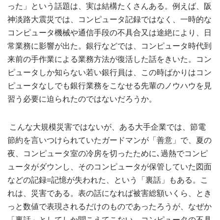
った」という話題は、実は結構たくさんある。例えば、阪
神淡路大震災では、コンピュータ記録ではなく、一時的な
コンピュータ機械や通信手段の不具合又は途絶により、日
常業務に影響が出た。銀行などでは、コンピュータ時代到
来前の手作業による業務方法が復活した話をきいた。コン
ピュータしか知らない若い銀行員は、この時ばかりはコン
ピュータなしでも銀行業務をこなせる先輩のノウハウを見
習う必要に迫られたのではないだろうか。
こんな大規模災害ではないが、ある大手企業では、節電
節約を言いつけられていたガードマンが「善意」で、夏の
夜、コンピュータ室の冷房を切ったために､過熱でコンピ
ュータがダウンし、そのコンピュータが保管していた図面
などの記録=記憶が失われた、という「裏話」もある。こ
れは、災害である。表の話になれば被害総額いくら、とき
っと数値で表現されるだけのものであったろうが、なぜか
「裏話」としてしか聞こえてこない。コンピュータの不具