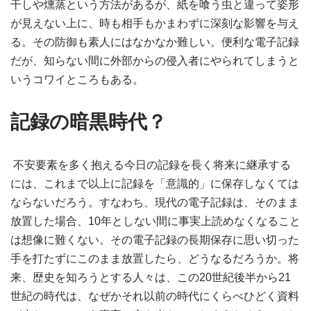
干しや燻蒸という方法があるが、紙を喰う虫と違って姿形
が見えない上に、時も相手もかまわずに深刻な影響を与え
る。その防御も素人にはなかなか難しい。便利な電子記録
だが、知らない間に外部からの侵入者にやられてしまうと
いうコワイところもある。
記録の暗黒時代？
不安要素を多く抱える今日の記録を長く将来に継承する
には、これまで以上に記録を「意識的」に保存しなくては
ならないだろう。すなわち、現代の電子記録は、そのまま
放置した場合、10年としない間に事実上読めなくなること
は想像に難くない。その電子記録の長期保存に思い切った
手を打たずにこのまま放置したら、どうなるだろうか。将
来、歴史を知ろうとする人々は、この20世紀後半から21
世紀の時代は、なぜかそれ以前の時代にくらべひどく資料